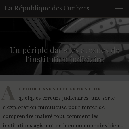
La République des Ombres
Accéder
au
contenu
principal
Un périple dans les arcanes de
l’institution judiciaire
A
utour essentiellement de
quelques erreurs judiciaires, une sorte
d’exploration minutieuse pour tenter de
comprendre malgré tout comment les
institutions agissent en bien ou en moins bien…