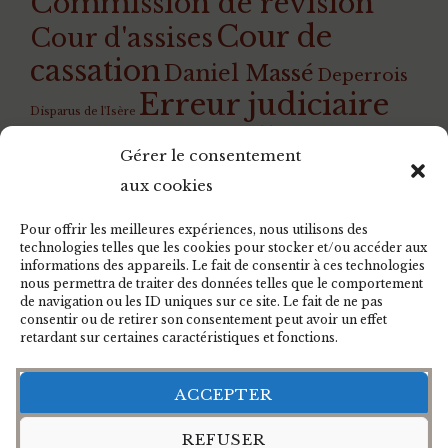
Commission de révision
Cour de
Cour d'assises
cassation
Daniel Massé
Deperrois
Erreur judiciaire
Disparus de l'Isère
Guillotine
Giscard
Gilles Perrault
Gérard
Gérer le consentement
Instruction
Ilda di Marino
Welzer
aux cookies
Jean-Pierre
Jean-Michel Bissonnet
Schosteck
Jean Lecanuet
Josacine
josacine
Pour offrir les meilleures expériences, nous utilisons des
empoisonnée Deperrois Rouen Gruchet
technologies telles que les cookies pour stocker et/ou accéder aux
Justice
informations des appareils. Le fait de consentir à ces technologies
Gaubert
Loi
Jérôme Duchemin
nous permettra de traiter des données telles que le comportement
rétroactive
Lubin
Magali Guillemot
Ludovic Janvier
de navigation ou les ID uniques sur ce site. Le fait de ne pas
Mathon
Marilyse Lebranchu
Myriam
consentir ou de retirer son consentement peut avoir un effet
Peine de mort
retardant sur certaines caractéristiques et fonctions.
pullover
Colder
rouge
Question prioritaire de
ACCEPTER
Rambla
constitutionnalité
Raphaël Maillant
Robert Badinter
Spinelli
Sharazed Bendouiou
REFUSER
Élisabeth Guigou