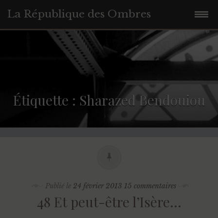
La République des Ombres
Accéder
au
contenu
principal
Étiquette :
Sharazed Bendouiou
Publié le
24 février 2013
15 commentaires
48 Et peut-être l’Isère…