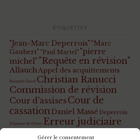
ÉTIQUETTES
"Jean-Marc Deperrois"
"Marc
"pierre
Gaubert"
"Paul Martel"
"Requête en révision"
michel"
Allauch
Appel des acquittements
Christian Ranucci
Bernard Clavel
Commission de révision
Cour de
Cour d'assises
cassation
Daniel Massé
Deperrois
Erreur judiciaire
Disparus de l'Isère
Guillotine
Giscard
Gilles Perrault
Gérard
Gérer le consentement