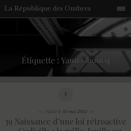
La République des Ombres
Accéder
au
contenu
principal
Étiquette :
Yann Choucq
Publié le
30 mai 2012
39 Naissance d’une loi rétroactive
… Codicille : le mille-feuille ou