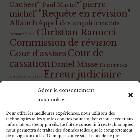
"pierre
Gaubert"
"Paul Martel"
"Requête en révision"
michel"
Allauch
Appel des acquittements
Christian Ranucci
Bernard Clavel
Commission de révision
Cour de
Cour d'assises
cassation
Daniel Massé
Deperrois
Erreur judiciaire
Disparus de l'Isère
Guillotine
Giscard
Gilles Perrault
Gérard
Gérer le consentement
Instruction
Ilda di Marino
Welzer
aux cookies
Jean-Pierre
Jean-Michel Bissonnet
Schosteck
Jean Lecanuet
Josacine
josacine
Pour offrir les meilleures expériences, nous utilisons des
empoisonnée Deperrois Rouen Gruchet
technologies telles que les cookies pour stocker et/ou accéder aux
Justice
informations des appareils. Le fait de consentir à ces technologies
Gaubert
Loi
Jérôme Duchemin
nous permettra de traiter des données telles que le comportement
rétroactive
Lubin
Magali Guillemot
Ludovic Janvier
de navigation ou les ID uniques sur ce site. Le fait de ne pas