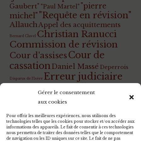
"pierre
Gaubert"
"Paul Martel"
"Requête en révision"
michel"
Allauch
Appel des acquittements
Christian Ranucci
Bernard Clavel
Commission de révision
Cour de
Cour d'assises
cassation
Daniel Massé
Deperrois
Erreur judiciaire
Disparus de l'Isère
Guillotine
Giscard
Gilles Perrault
Gérard
Gérer le consentement
Instruction
Ilda di Marino
Welzer
aux cookies
Jean-Pierre
Jean-Michel Bissonnet
Schosteck
Jean Lecanuet
Josacine
josacine
Pour offrir les meilleures expériences, nous utilisons des
empoisonnée Deperrois Rouen Gruchet
technologies telles que les cookies pour stocker et/ou accéder aux
Justice
informations des appareils. Le fait de consentir à ces technologies
Gaubert
Loi
Jérôme Duchemin
nous permettra de traiter des données telles que le comportement
rétroactive
Lubin
Magali Guillemot
Ludovic Janvier
de navigation ou les ID uniques sur ce site. Le fait de ne pas