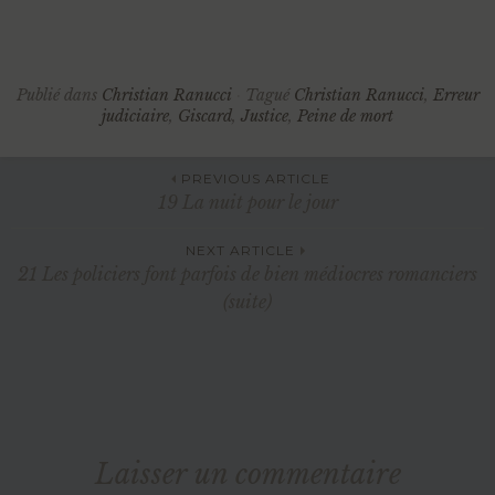
Publié dans
Christian Ranucci
Tagué
Christian Ranucci
,
Erreur
judiciaire
,
Giscard
,
Justice
,
Peine de mort
Navigation
PREVIOUS ARTICLE
19 La nuit pour le jour
des
NEXT ARTICLE
21 Les policiers font parfois de bien médiocres romanciers
(suite)
articles
Laisser un commentaire